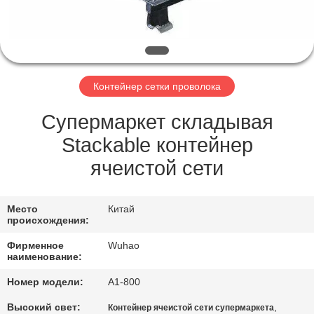
КАЧЕСТВА
СВЯЖИТЕСЬ
МЫ
Контейнер сетки проволока
СПРОСИТЕ
Супермаркет складывая
ЦИТАТУ
Stackable контейнер
ячеистой сети
КАРТА
САЙТА
Место
Китай
происхождения:
Фирменное
Wuhao
PRIVACY
наименование:
POLICY
Номер модели:
А1-800
Высокий свет:
,
Контейнер ячеистой сети супермаркета