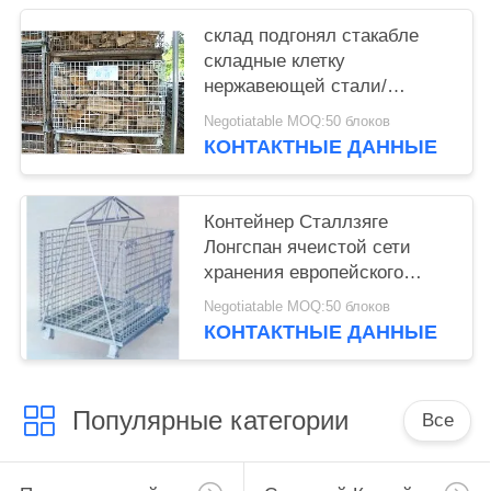
склад подгонял стакабле
складные клетку
нержавеющей стали/
контейнер ячеистой сети
Negotiatable MOQ:50 блоков
КОНТАКТНЫЕ ДАННЫЕ
Контейнер Сталлзяге
Лонгспан ячеистой сети
хранения европейского
стандарта стальной
Negotiatable MOQ:50 блоков
КОНТАКТНЫЕ ДАННЫЕ
Популярные категории
Все