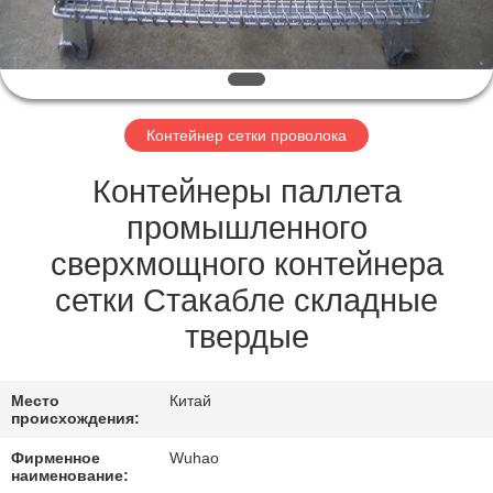
КАЧЕСТВА
СВЯЖИТЕСЬ
МЫ
Контейнер сетки проволока
СПРОСИТЕ
Контейнеры паллета
ЦИТАТУ
промышленного
сверхмощного контейнера
КАРТА
сетки Стакабле складные
САЙТА
твердые
PRIVACY
Место
Китай
происхождения:
POLICY
Фирменное
Wuhao
наименование: