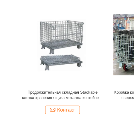
кладные
склад подгонял стакабле складные клетку
Клетка яч
стой сети с
нержавеющей стали/контейнер ячеистой
контейне
сети
Контакт