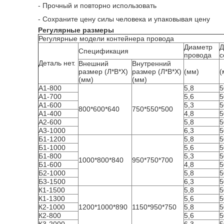
-
Прочный и повторно использовать
-
Сохраните цену силы человека и упаковывая цену
Регулярные размеры
Регулярные модели контейнера провода
Диаметр
Д
Спецификация
провода
с
Деталь нет.
Внешний
Внутренний
размер (Л*В*Х)
размер (Л*В*Х)
(мм)
(
(мм)
(мм)
А1-800
5,8
5
А1-700
5,6
5
А1-600
5,3
5
800*600*640
750*550*500
А1-400
4,8
5
А2-600
5,8
5
А3-1000
6,3
5
Б1-1200
5,8
5
Б1-1000
5,6
5
Б1-800
5,3
5
1000*800*840
950*750*700
Б1-600
4,8
5
Б2-1000
5,8
5
Б3-1500
6,3
5
К1-1500
5,8
5
К1-1300
5,6
5
К2-1000
1200*1000*890
1150*950*750
5,8
5
К2-800
5,6
5