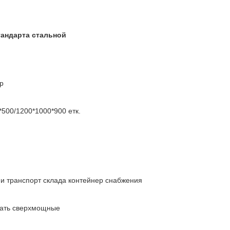
тандарта стальной
р
500/1200*1000*900 етк.
и транспорт склада контейнер снабжения
жать сверхмощные