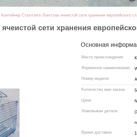
>
Контейнер Сталлзяге Лонгспан ячеистой сети хранения европейского с
 ячеистой сети хранения европейско
Основная информа
Место происхождения:
К
Фирменное наименование:
W
Номер модели:
А
Количество мин заказа:
5
Цена:
N
Упаковывая детали:
(
п
Время доставки:
1