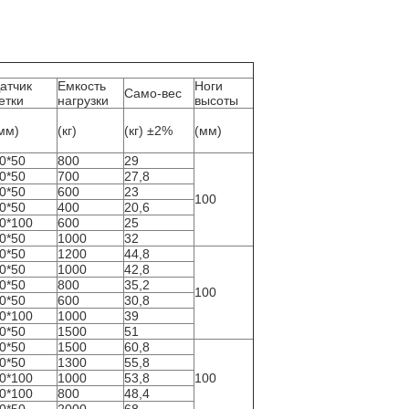
атчик
Емкость
Ноги
Само-вес
етки
нагрузки
высоты
мм)
(кг)
(кг) ±2%
(мм)
0*50
800
29
0*50
700
27,8
0*50
600
23
100
0*50
400
20,6
0*100
600
25
0*50
1000
32
0*50
1200
44,8
0*50
1000
42,8
0*50
800
35,2
100
0*50
600
30,8
0*100
1000
39
0*50
1500
51
0*50
1500
60,8
0*50
1300
55,8
0*100
1000
53,8
100
0*100
800
48,4