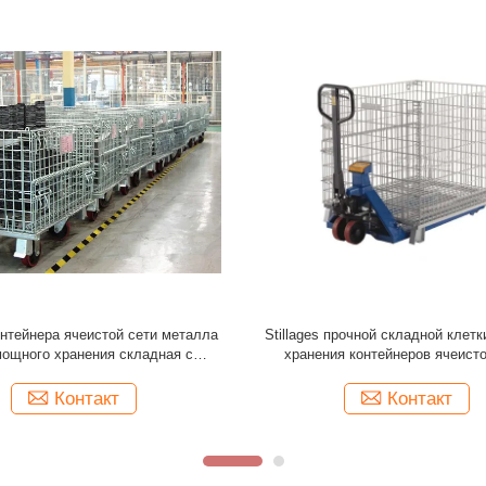
еистой сети хранения складного
Контейнеры паллета промышл
ра ячеистой сети промышленная
сверхмощного контейнера сетки
Стакабле
складные твердые
Контакт
Контакт