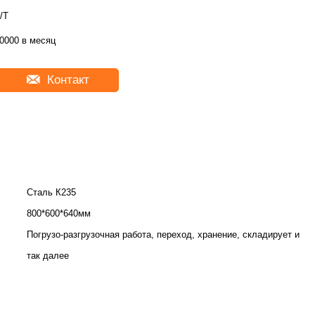
/Т
0000 в месяц
Контакт
Сталь К235
800*600*640мм
Погрузо-разгрузочная работа, переход, хранение, складирует и
так далее