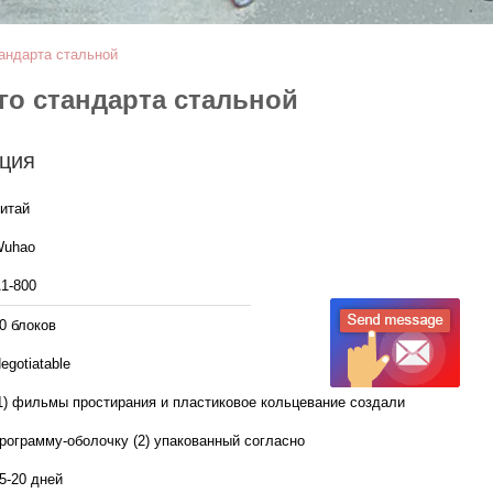
тандарта стальной
го стандарта стальной
ция
итай
uhao
1-800
0 блоков
egotiatable
1) фильмы простирания и пластиковое кольцевание создали
рограмму-оболочку (2) упакованный согласно
5-20 дней