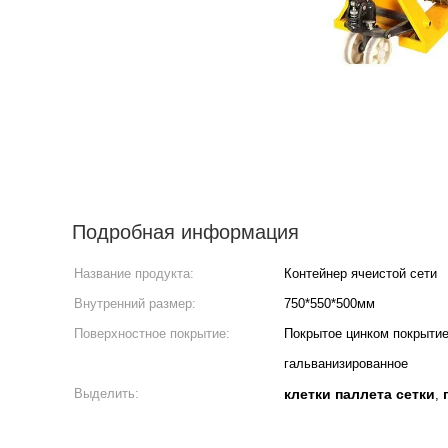
Подробная информация
Название продукта:
Контейнер ячеистой сети
Внутренний размер:
750*550*500мм
Поверхностное покрытие:
Покрытое цинком покрытие
гальванизированное
Выделить:
клетки паллета сетки
,