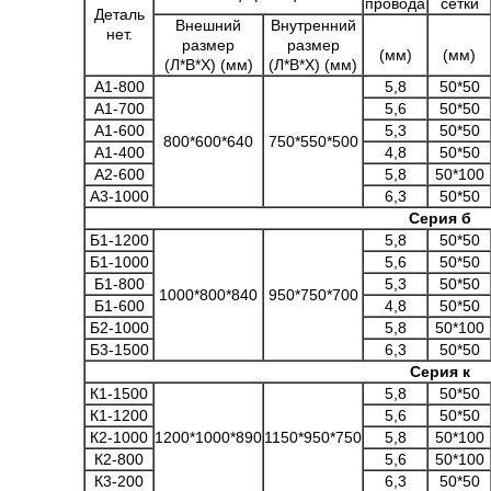
провода
сетки
Деталь
Внешний
Внутренний
нет.
размер
размер
(мм)
(мм)
(Л*В*Х) (мм)
(Л*В*Х) (мм)
А1-800
5,8
50*50
А1-700
5,6
50*50
А1-600
5,3
50*50
800*600*640
750*550*500
А1-400
4,8
50*50
А2-600
5,8
50*100
А3-1000
6,3
50*50
Серия б
Б1-1200
5,8
50*50
Б1-1000
5,6
50*50
Б1-800
5,3
50*50
1000*800*840
950*750*700
Б1-600
4,8
50*50
Б2-1000
5,8
50*100
Б3-1500
6,3
50*50
Серия к
К1-1500
5,8
50*50
К1-1200
5,6
50*50
К2-1000
1200*1000*890
1150*950*750
5,8
50*100
К2-800
5,6
50*100
К3-200
6,3
50*50