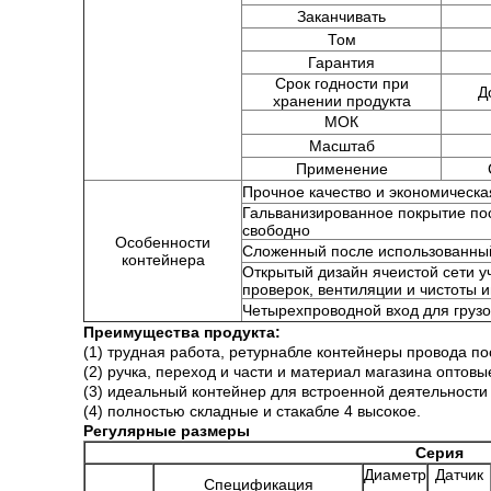
Заканчивать
Том
Гарантия
Срок годности при
Д
хранении продукта
МОК
Масштаб
Применение
Прочное качество и экономическа
Гальванизированное покрытие по
свободно
Особенности
Сложенный после использованный
контейнера
Открытый дизайн ячеистой сети у
проверок, вентиляции и чистоты 
Четырехпроводной вход для груз
Преимущества продукта:
(1) трудная работа, ретурнабле контейнеры провода п
(2) ручка, переход и части и материал магазина оптов
(3) идеальный контейнер для встроенной деятельност
(4) полностью складные и стакабле 4 высокое.
Регулярные размеры
Серия
Диаметр
Датчик
Спецификация