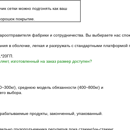
чик сетки можно подгонять как ваш
порошок покрытие.
ароотправителя фабрики и сотрудничества. Вы выбираете нас спо
ния в оболочке, легкая и разгружать с стандартными платформой 
1*20ГП.
ляет, изготовленный на заказ размер доступен?
~300кг), среднюю модель обязанности (400~800кг) и
его выбора.
рабатываемые продукты, законченный, упакованный.
вильно грузоподъемника регулируя пока стакинг/ун-стакинг