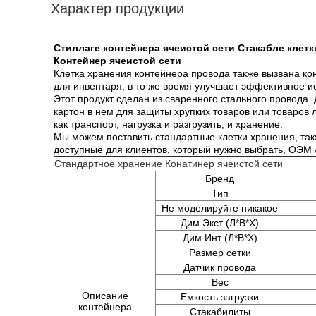
Характер продукции
Стиллаге контейнера ячеистой сети Стакабле клет
Контейнер ячеистой сети
Клетка хранения контейнера провода также вызвана кон
для инвентаря, в то же время улучшает эффективное ис
Этот продукт сделан из сваренного стального провода.
картон в нем для защиты хрупких товаров или товаров 
как транспорт, нагрузка и разгрузить, и хранение.
Мы можем поставить стандартные клетки хранения, та
доступные для клиентов, который нужно выбрать, ОЭ
Стандартное хранение Конатинер ячеистой сети
Бренд
Тип
Не моделируйте никакое
Дим.Экст (Л*В*Х)
Дим.Инт (Л*В*Х)
Размер сетки
Датчик провода
Вес
Описание
Емкость загрузки
контейнера
Стакабилиты