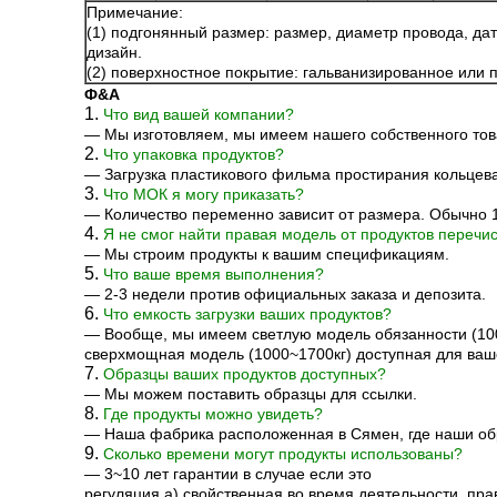
Примечание:
(1) подгонянный размер: размер, диаметр провода, дат
дизайн.
(2) поверхностное покрытие: гальванизированное или 
Ф&А
1.
Что вид вашей компании?
— Мы изготовляем, мы имеем нашего собственного тов
2.
Что упаковка продуктов?
— Загрузка пластикового фильма простирания кольцева
3.
Что МОК я могу приказать?
— Количество переменно зависит от размера. Обычно 
4.
Я не смог найти правая модель от продуктов перечис
— Мы строим продукты к вашим спецификациям.
5.
Что ваше время выполнения?
— 2-3 недели против официальных заказа и депозита.
6.
Что емкость загрузки ваших продуктов?
— Вообще, мы имеем светлую модель обязанности (100
сверхмощная модель (1000~1700кг) доступная для ваш
7.
Образцы ваших продуктов доступных?
— Мы можем поставить образцы для ссылки.
8.
Где продукты можно увидеть?
— Наша фабрика расположенная в Сямен, где наши об
9.
Сколько времени могут продукты использованы?
— 3~10 лет гарантии в случае если это
регуляция а) свойственная во время деятельности, пра