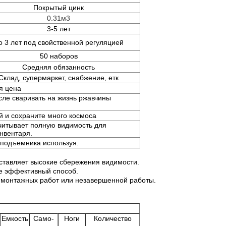
Покрытый цинк
0.31м3
3-5 лет
о 3 лет под свойственной регуляцией
50 наборов
Средняя обязанность
Склад, супермаркет, снабжение, етк
я цена
сле сваривать на жизнь ржавчины
 и сохраните много космоса
читывает полную видимость для
инвентаря.
оподъемника используя.
оставляет высокие сбережения видимости.
ые эффективный способ.
и монтажных работ или незавершенной работы.
Емкость
Само-
Ноги
Количество