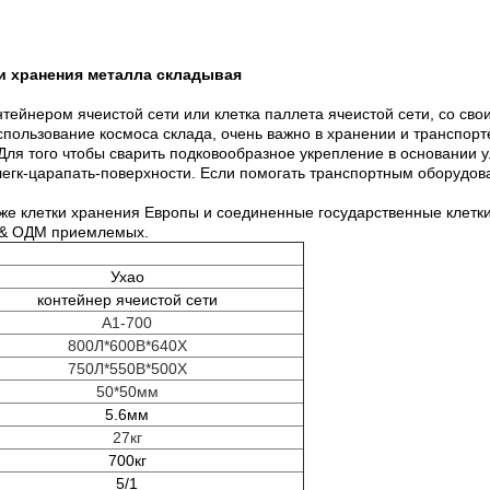
ки хранения металла складывая
тейнером ячеистой сети или клетка паллета ячеистой сети, со сво
пользование космоса склада, очень важно в хранении и транспорт
 Для того чтобы сварить подковообразное укрепление в основании у
легк-царапать-поверхности. Если помогать транспортным оборудова
кже клетки хранения Европы и соединенные государственные клет
М & ОДМ приемлемых.
Ухао
контейнер ячеистой сети
А1-700
800Л*600В*640Х
750Л*550В*500Х
50*50мм
5.6мм
27кг
700кг
5/1