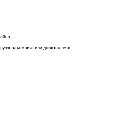
койно.
грузоподъемника или джак паллета.