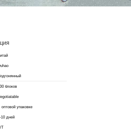
ция
итай
uhao
одгонянный
00 блоков
egotiatable
 оптовой упаковке
-10 дней
/Т