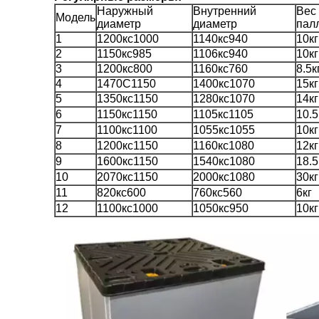
Наружный
Внутренний
Вес
Модель
диаметр
диаметр
пал
1
1200кс1000
1140кс940
10кг
2
1150кс985
1106кс940
10кг
3
1200кс800
1160кс760
8.5к
4
1470С1150
1400кс1070
15кг
5
1350кс1150
1280кс1070
14кг
6
1150кс1150
1105кс1105
10.5
7
1100кс1100
1055кс1055
10кг
8
1200кс1150
1160кс1080
12кг
9
1600кс1150
1540кс1080
18.5
10
2070кс1150
2000кс1080
30кг
11
820кс600
760кс560
6кг
12
1100кс1000
1050кс950
10кг