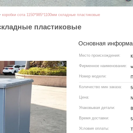
>
коробки сота 1150*985*1100мм складные пластиковые
 складные пластиковые
Основная информа
Место происхождения:
К
Фирменное наименование:
w
Номер модели:
П
Количество мин заказа:
5
Цена:
N
Упаковывая детали:
В
Время доставки:
5
Условия оплаты:
Т