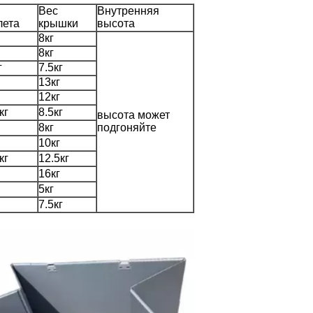
Вес
Внутренняя
лета
крышки
высота
8кг
8кг
г
7.5кг
13кг
12кг
кг
8.5кг
высота может
8кг
подгоняйте
10кг
кг
12.5кг
16кг
5кг
7.5кг