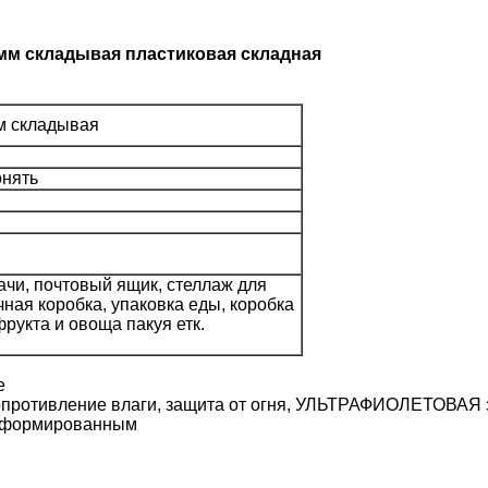
0мм складывая пластиковая складная
м складывая
онять
ачи, почтовый ящик, стеллаж для
чная коробка, упаковка еды, коробка
рукта и овоща пакуя етк.
е
 сопротивление влаги, защита от огня, УЛЬТРАФИОЛЕТОВАЯ
ь сформированным