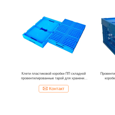
 складная
Штабелировать корзину Вегетабле хранения
Безопасны
с длинной
изготовленной на заказ пластиковой клети
домашни
хранения складывая
Контакт