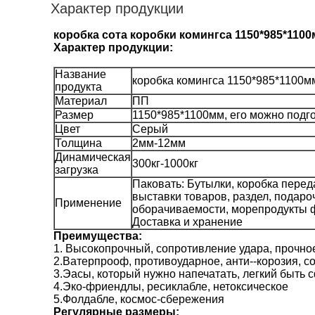
Характер продукции
коробка сота коробки комингса 1150*985*110
Характер продукции:
Название
коробка комингса 1150*985*1100м
продукта
Материал
ПП
Размер
1150*985*1100мм, его можно подг
Цвет
Серый
Толщина
2мм-12мм
Динамическая
300кг-1000кг
загрузка
Паковать: Бутылки, коробка перед
выставки товаров, раздел, подаро
Применение
оборачиваемости, морепродукты ф
Доставка и хранение
Преимущества:
1. Высокопрочный, сопротивление удара, прочно
2.Ватерпрооф, противоударное, анти--корозия,
3.Эасы, который нужно напечатать, легкий быт
4.Эко-фриендлы, ресиклабле, нетоксическое
5.Фолдабле, космос-сбережения
Регулярные размеры: