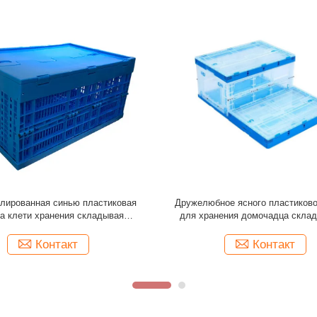
е пластиковые клети хранения с
Ресиклабле пластмасса штабели
м хозяйством бункера крышек
для хранения клетей ясно пласт
пластиковым используя
ручкой
Контакт
Контакт