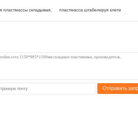
ия пластмассы складывая
,
пластмасса штабелируя клети
Отправить зап