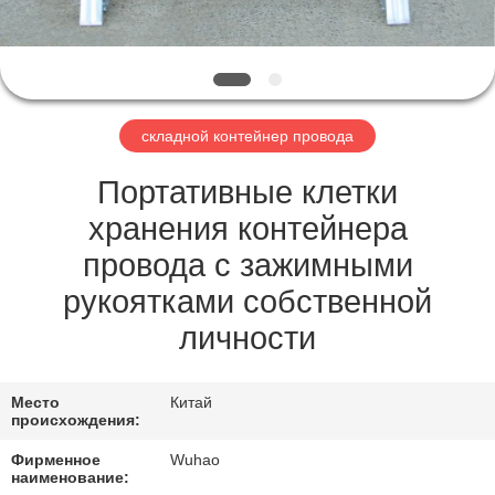
КАЧЕСТВА
СВЯЖИТЕСЬ
МЫ
складной контейнер провода
СПРОСИТЕ
Портативные клетки
ЦИТАТУ
хранения контейнера
провода с зажимными
КАРТА
рукоятками собственной
САЙТА
личности
PRIVACY
Место
Китай
происхождения:
POLICY
Фирменное
Wuhao
наименование: