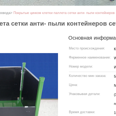
ровода
>
Покрытые цинком клетки паллета сетки анти- пыли контейнеров
та сетки анти- пыли контейнеров с
Основная информа
Место происхождения:
К
Фирменное наименование:
W
Номер модели:
И
Количество мин заказа:
5
Цена:
N
Упаковывая детали:
(
п
Время доставки:
1