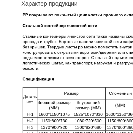
Характер продукции
PP покрывают покрытый цинк клетки прочного ск
Стальной контейнер ячеистой сети
Стальные контейнеры ячеистой сети также названы скл
провода и трубок. Бортовые панели ячеистой сети заф
без крышек. Твердые листы pp можно поместить внутри
конструировать с открытыми воротами/дверями или ство
подъемов тележки от всех сторон. С пользой подъемно
логистических шагах, как транспорт, нагружая и разгру
емкости.
Спецификация
Размер
Сложенный
Деталь
нет.
Внешний размер
Внутренний
(MM)
(MM)
размер (MM)
H-1
1600*1150*1075
1525*1070*830
1600*1150*36
H-2
1150*800*730
1080*720*500
1150*800*36
H-3
1370*900*920
1300*820*680
1370*900*36