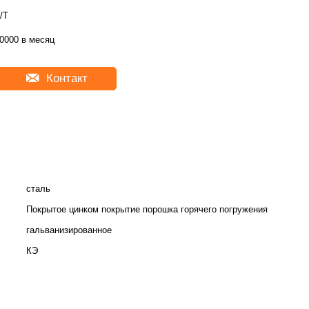
/T
0000 в месяц
Контакт
сталь
Покрытое цинком покрытие порошка горячего погружения
гальванизированное
КЭ