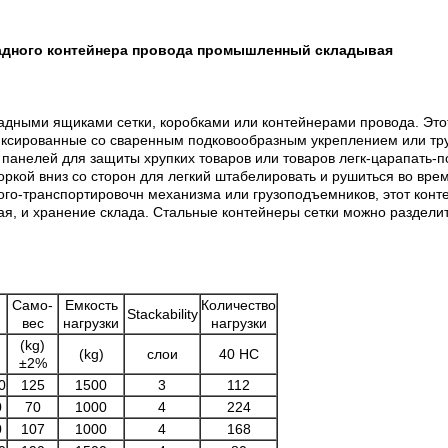
ладного контейнера провода промышленный складывая
адными ящиками сетки, коробками или контейнерами провода. Этот
иксированные со сваренным подковообразным укреплением или труб
 панелей для защиты хрупких товаров или товаров легк-царапать-п
ркой вниз со сторон для легкий штабелировать и рушиться во врем
ого-транспортировочн механизма или грузоподъемников, этот конт
жая, и хранение склада. Стальные контейнеры сетки можно разделит
Само-
Емкость
Количество
Stackability
вес
нагрузки
нагрузки
(kg)
(kg)
слои
40 HC
±2%
0
125
1500
3
112
0
70
1000
4
224
0
107
1000
4
168