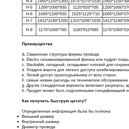
H-4
1950*1150*1300
1875*1070*1030
1950*1150*36
H-5
1200*1000*930
1120*920*700
1200*1000*37
H-6
1600*1200*930
1525*1120*710
1600*1200*37
H-7
1412*1140*1200
1315*1095*1035
1412*1140*33
H-8
1170*1000*760
1100*910*580
1170*1000*32
Преимущества
a.
Сваренная структура фирмы провода
b. Electro гальванизированный финиш или пудрит пок
c. Stackable, складный, складывает плоский для сохра
d. Упадите ворота для легкого доступа штабелированн
e. Легкий доступ грузоподъемника от всех сторон
F. самые низкие расходы на техническое обслуживание
g. Другие стандартные варианты включают рицинусы, к
h. Продукт может быть подгонянными спецификацией 
Как получить быструю цитату?
Определенная информация была бы полезна:
Внешний размер
Внутренний размер
Диаметр провода