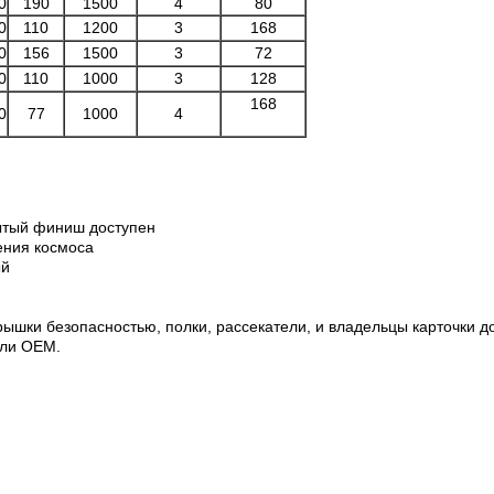
0
190
1500
4
80
0
110
1200
3
168
0
156
1500
3
72
0
110
1000
3
128
168
0
77
1000
4
рытый финиш доступен
нения космоса
ый
рышки безопасностью, полки, рассекатели, и владельцы карточки д
или OEM.